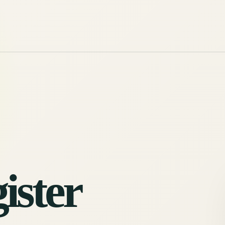
ister