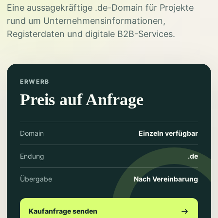
Eine aussagekräftige .de-Domain für Projekte
rund um Unternehmensinformationen,
Registerdaten und digitale B2B-Services.
ERWERB
Preis auf Anfrage
Domain
Einzeln verfügbar
Endung
.de
Übergabe
Nach Vereinbarung
Kaufanfrage senden