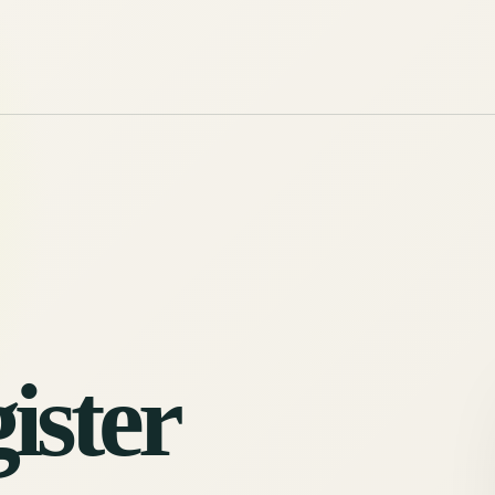
ister