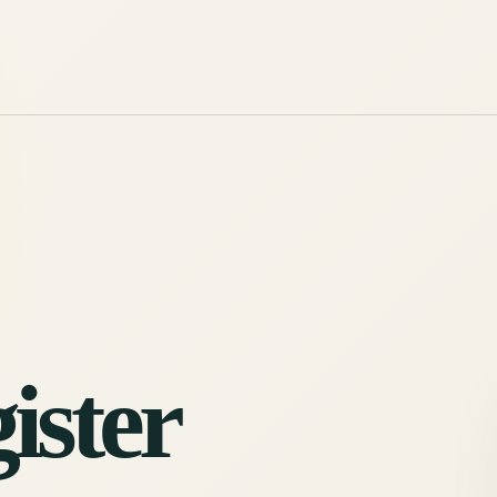
ister