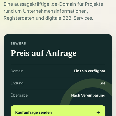
Eine aussagekräftige .de-Domain für Projekte
rund um Unternehmensinformationen,
Registerdaten und digitale B2B-Services.
ERWERB
Preis auf Anfrage
Domain
Einzeln verfügbar
Endung
.de
Übergabe
Nach Vereinbarung
Kaufanfrage senden