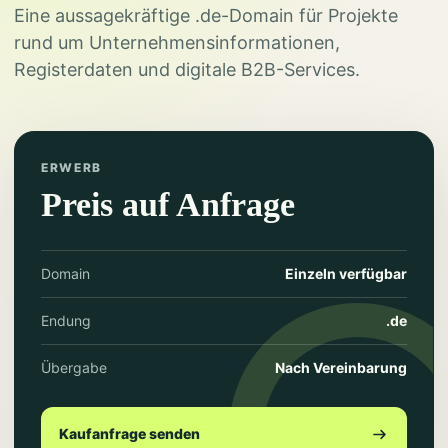
Eine aussagekräftige .de-Domain für Projekte
rund um Unternehmensinformationen,
Registerdaten und digitale B2B-Services.
ERWERB
Preis auf Anfrage
Domain
Einzeln verfügbar
Endung
.de
Übergabe
Nach Vereinbarung
Kaufanfrage senden