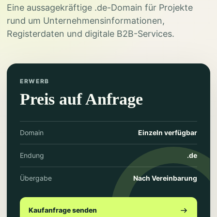
Eine aussagekräftige .de-Domain für Projekte
rund um Unternehmensinformationen,
Registerdaten und digitale B2B-Services.
ERWERB
Preis auf Anfrage
Domain
Einzeln verfügbar
Endung
.de
Übergabe
Nach Vereinbarung
Kaufanfrage senden