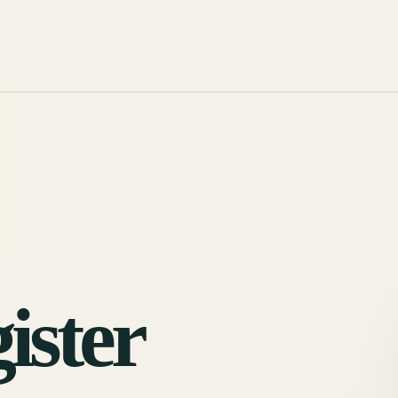
ister