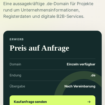
Eine aussagekräftige .de-Domain für Projekte
rund um Unternehmensinformationen,
Registerdaten und digitale B2B-Services.
ERWERB
Preis auf Anfrage
Domain
Einzeln verfügbar
Endung
.de
Übergabe
Nach Vereinbarung
Kaufanfrage senden