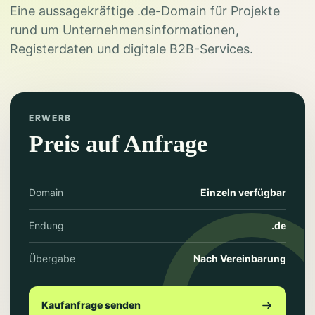
Eine aussagekräftige .de-Domain für Projekte
rund um Unternehmensinformationen,
Registerdaten und digitale B2B-Services.
ERWERB
Preis auf Anfrage
Domain
Einzeln verfügbar
Endung
.de
Übergabe
Nach Vereinbarung
Kaufanfrage senden