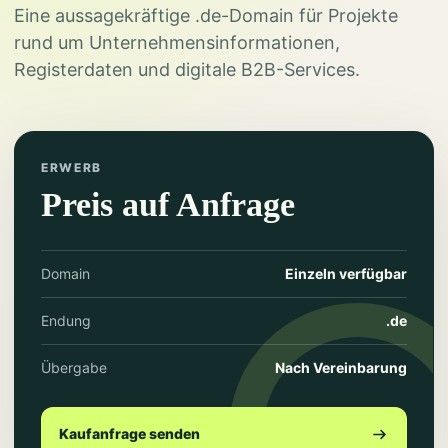
Eine aussagekräftige .de-Domain für Projekte
rund um Unternehmensinformationen,
Registerdaten und digitale B2B-Services.
ERWERB
Preis auf Anfrage
Domain
Einzeln verfügbar
Endung
.de
Übergabe
Nach Vereinbarung
Kaufanfrage senden