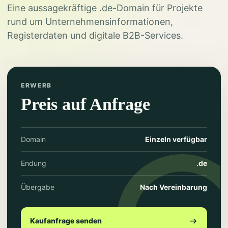
Eine aussagekräftige .de-Domain für Projekte
rund um Unternehmensinformationen,
Registerdaten und digitale B2B-Services.
ERWERB
Preis auf Anfrage
Domain
Einzeln verfügbar
Endung
.de
Übergabe
Nach Vereinbarung
Kaufanfrage senden