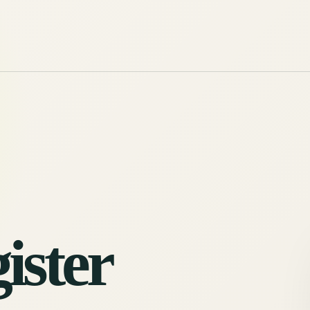
ister