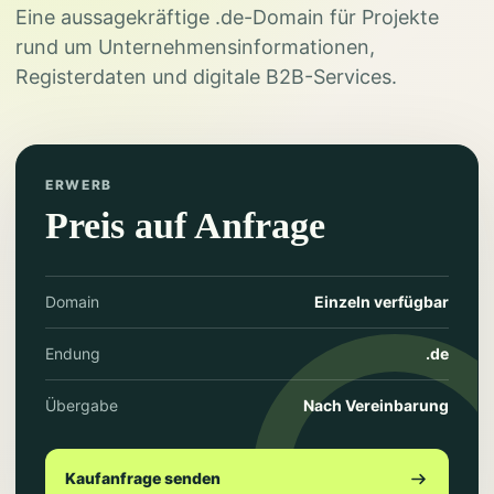
Eine aussagekräftige .de-Domain für Projekte
rund um Unternehmensinformationen,
Registerdaten und digitale B2B-Services.
ERWERB
Preis auf Anfrage
Domain
Einzeln verfügbar
Endung
.de
Übergabe
Nach Vereinbarung
Kaufanfrage senden