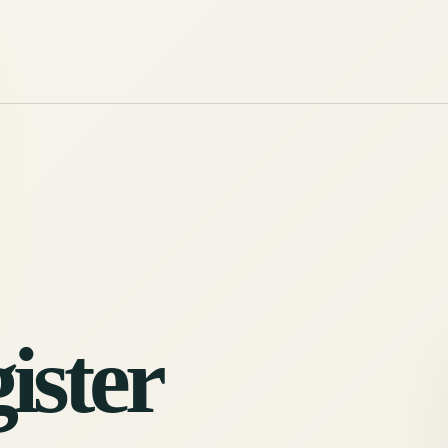
ister