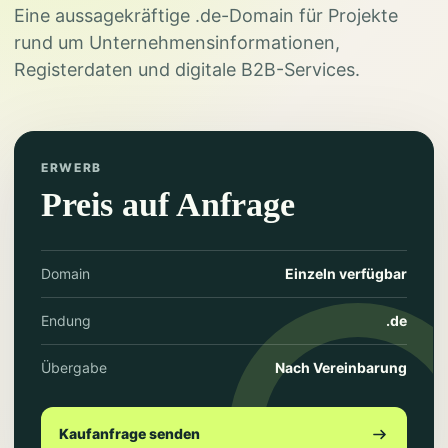
Eine aussagekräftige .de-Domain für Projekte
rund um Unternehmensinformationen,
Registerdaten und digitale B2B-Services.
ERWERB
Preis auf Anfrage
Domain
Einzeln verfügbar
Endung
.de
Übergabe
Nach Vereinbarung
Kaufanfrage senden