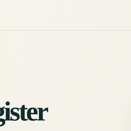
ister