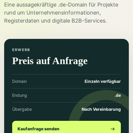
Eine aussagekräftige .de-Domain für Projekte
rund um Unternehmensinformationen,
Registerdaten und digitale B2B-Services.
ERWERB
Preis auf Anfrage
Domain
Einzeln verfügbar
Endung
.de
Übergabe
Nach Vereinbarung
Kaufanfrage senden