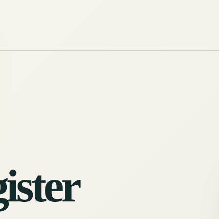
ister