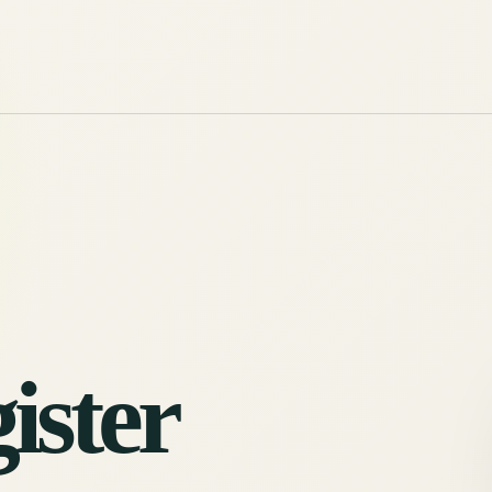
ister