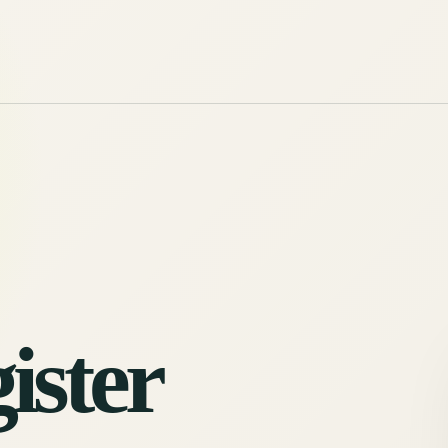
ister