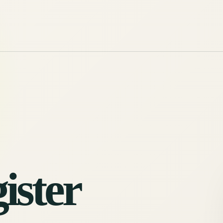
ister