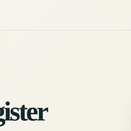
ister