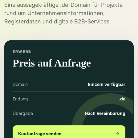
Eine aussagekräftige .de-Domain für Projekte
rund um Unternehmensinformationen,
Registerdaten und digitale B2B-Services.
ERWERB
Preis auf Anfrage
Domain
Einzeln verfügbar
Endung
.de
Übergabe
Nach Vereinbarung
Kaufanfrage senden