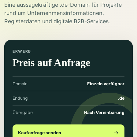
Eine aussagekräftige .de-Domain für Projekte
rund um Unternehmensinformationen,
Registerdaten und digitale B2B-Services.
ERWERB
Preis auf Anfrage
Domain
Einzeln verfügbar
Endung
.de
Übergabe
Nach Vereinbarung
Kaufanfrage senden