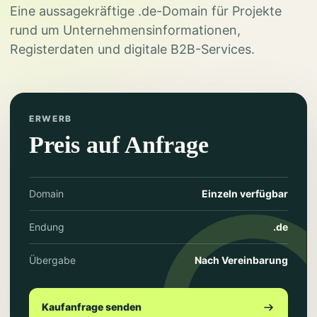
Eine aussagekräftige .de-Domain für Projekte
rund um Unternehmensinformationen,
Registerdaten und digitale B2B-Services.
ERWERB
Preis auf Anfrage
Domain
Einzeln verfügbar
Endung
.de
Übergabe
Nach Vereinbarung
Kaufanfrage senden