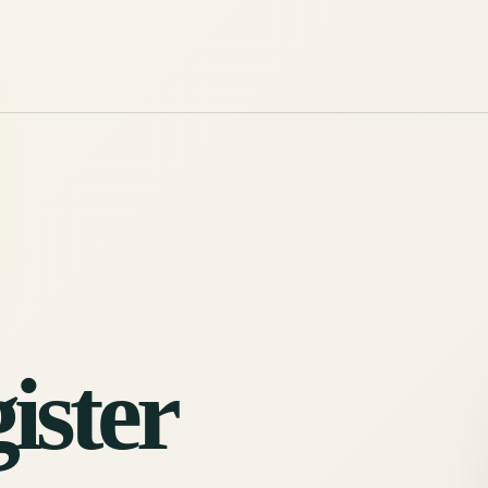
ister