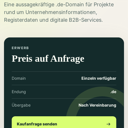
Eine aussagekräftige .de-Domain für Projekte
rund um Unternehmensinformationen,
Registerdaten und digitale B2B-Services.
ERWERB
Preis auf Anfrage
Domain
Einzeln verfügbar
Endung
.de
Übergabe
Nach Vereinbarung
Kaufanfrage senden