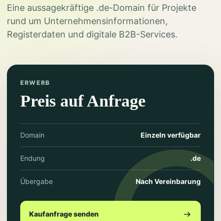
Eine aussagekräftige .de-Domain für Projekte
rund um Unternehmensinformationen,
Registerdaten und digitale B2B-Services.
ERWERB
Preis auf Anfrage
Domain
Einzeln verfügbar
Endung
.de
Übergabe
Nach Vereinbarung
Kaufanfrage senden