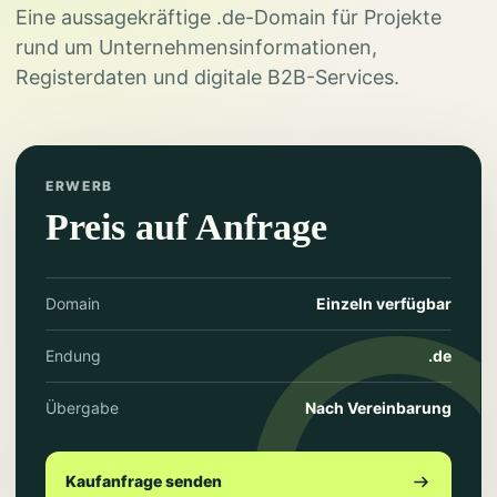
Eine aussagekräftige .de-Domain für Projekte
rund um Unternehmensinformationen,
Registerdaten und digitale B2B-Services.
ERWERB
Preis auf Anfrage
Domain
Einzeln verfügbar
Endung
.de
Übergabe
Nach Vereinbarung
Kaufanfrage senden