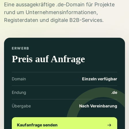
Eine aussagekräftige .de-Domain für Projekte
rund um Unternehmensinformationen,
Registerdaten und digitale B2B-Services.
ERWERB
Preis auf Anfrage
Domain
Einzeln verfügbar
Endung
.de
Übergabe
Nach Vereinbarung
Kaufanfrage senden