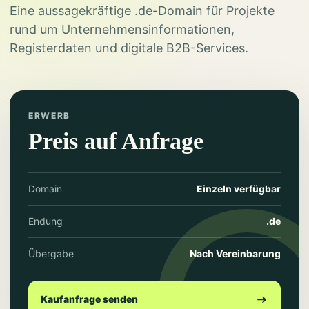
Eine aussagekräftige .de-Domain für Projekte
rund um Unternehmensinformationen,
Registerdaten und digitale B2B-Services.
ERWERB
Preis auf Anfrage
Domain
Einzeln verfügbar
Endung
.de
Übergabe
Nach Vereinbarung
Kaufanfrage senden