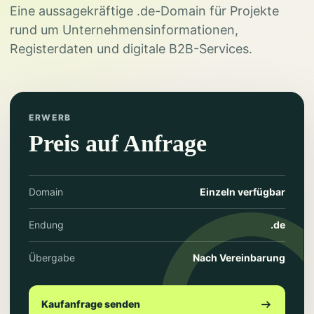
Eine aussagekräftige .de-Domain für Projekte
rund um Unternehmensinformationen,
Registerdaten und digitale B2B-Services.
ERWERB
Preis auf Anfrage
Domain
Einzeln verfügbar
Endung
.de
Übergabe
Nach Vereinbarung
Kaufanfrage senden