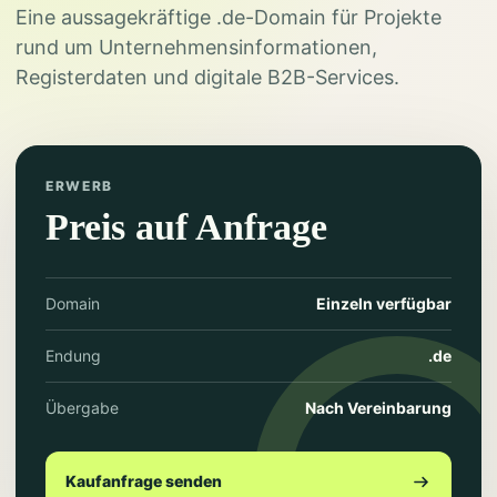
Eine aussagekräftige .de-Domain für Projekte
rund um Unternehmensinformationen,
Registerdaten und digitale B2B-Services.
ERWERB
Preis auf Anfrage
Domain
Einzeln verfügbar
Endung
.de
Übergabe
Nach Vereinbarung
Kaufanfrage senden