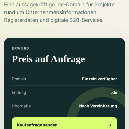
Eine aussagekräftige .de-Domain für Projekte
rund um Unternehmensinformationen,
Registerdaten und digitale B2B-Services.
ERWERB
Preis auf Anfrage
Domain
Einzeln verfügbar
Endung
.de
Übergabe
Nach Vereinbarung
Kaufanfrage senden