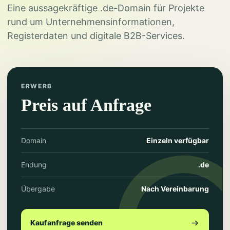
Eine aussagekräftige .de-Domain für Projekte
rund um Unternehmensinformationen,
Registerdaten und digitale B2B-Services.
ERWERB
Preis auf Anfrage
Domain
Einzeln verfügbar
Endung
.de
Übergabe
Nach Vereinbarung
Kaufanfrage senden