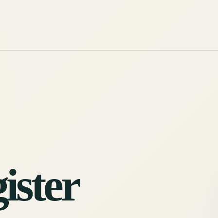
ister