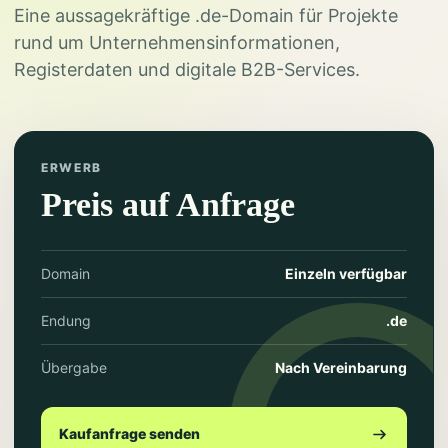
Eine aussagekräftige .de-Domain für Projekte
rund um Unternehmensinformationen,
Registerdaten und digitale B2B-Services.
ERWERB
Preis auf Anfrage
Domain
Einzeln verfügbar
Endung
.de
Übergabe
Nach Vereinbarung
Kaufanfrage senden