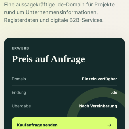
Eine aussagekräftige .de-Domain für Projekte
rund um Unternehmensinformationen,
Registerdaten und digitale B2B-Services.
ERWERB
Preis auf Anfrage
Domain
Einzeln verfügbar
Endung
.de
Übergabe
Nach Vereinbarung
Kaufanfrage senden