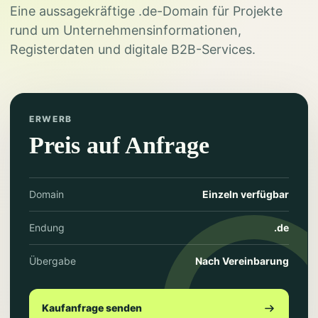
Eine aussagekräftige .de-Domain für Projekte
rund um Unternehmensinformationen,
Registerdaten und digitale B2B-Services.
ERWERB
Preis auf Anfrage
Domain
Einzeln verfügbar
Endung
.de
Übergabe
Nach Vereinbarung
Kaufanfrage senden