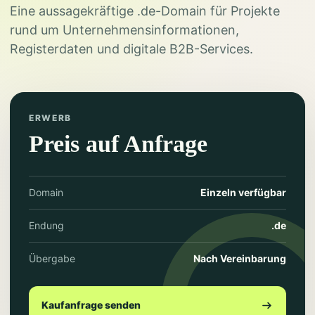
Eine aussagekräftige .de-Domain für Projekte
rund um Unternehmensinformationen,
Registerdaten und digitale B2B-Services.
ERWERB
Preis auf Anfrage
Domain
Einzeln verfügbar
Endung
.de
Übergabe
Nach Vereinbarung
Kaufanfrage senden