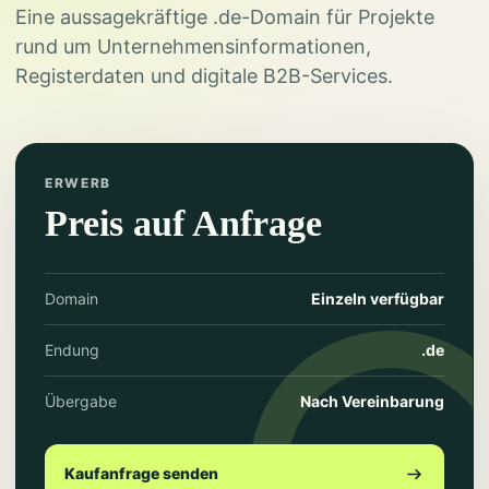
Eine aussagekräftige .de-Domain für Projekte
rund um Unternehmensinformationen,
Registerdaten und digitale B2B-Services.
ERWERB
Preis auf Anfrage
Domain
Einzeln verfügbar
Endung
.de
Übergabe
Nach Vereinbarung
Kaufanfrage senden