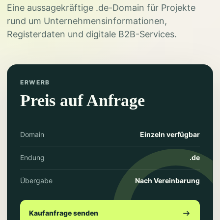
Eine aussagekräftige .de-Domain für Projekte
rund um Unternehmensinformationen,
Registerdaten und digitale B2B-Services.
ERWERB
Preis auf Anfrage
Domain
Einzeln verfügbar
Endung
.de
Übergabe
Nach Vereinbarung
Kaufanfrage senden