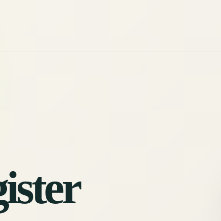
ister