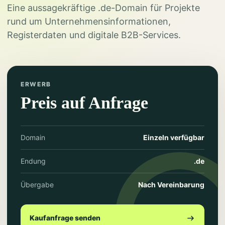
Eine aussagekräftige .de-Domain für Projekte
rund um Unternehmensinformationen,
Registerdaten und digitale B2B-Services.
ERWERB
Preis auf Anfrage
Domain
Einzeln verfügbar
Endung
.de
Übergabe
Nach Vereinbarung
Kaufanfrage senden