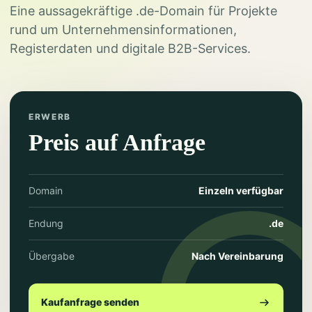
Eine aussagekräftige .de-Domain für Projekte
rund um Unternehmensinformationen,
Registerdaten und digitale B2B-Services.
ERWERB
Preis auf Anfrage
Domain
Einzeln verfügbar
Endung
.de
Übergabe
Nach Vereinbarung
Kaufanfrage senden