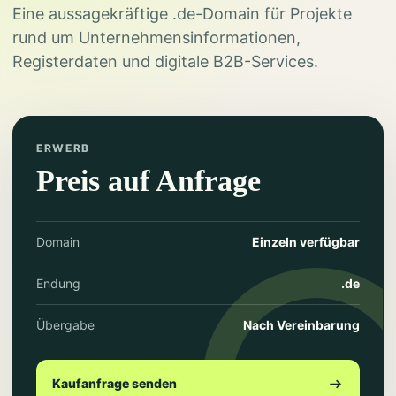
Eine aussagekräftige .de-Domain für Projekte
rund um Unternehmensinformationen,
Registerdaten und digitale B2B-Services.
ERWERB
Preis auf Anfrage
Domain
Einzeln verfügbar
Endung
.de
Übergabe
Nach Vereinbarung
Kaufanfrage senden