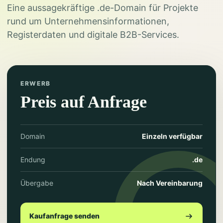
Eine aussagekräftige .de-Domain für Projekte
rund um Unternehmensinformationen,
Registerdaten und digitale B2B-Services.
ERWERB
Preis auf Anfrage
Domain
Einzeln verfügbar
Endung
.de
Übergabe
Nach Vereinbarung
Kaufanfrage senden