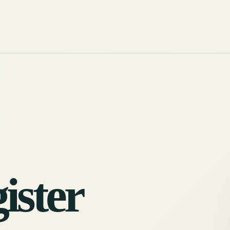
ister