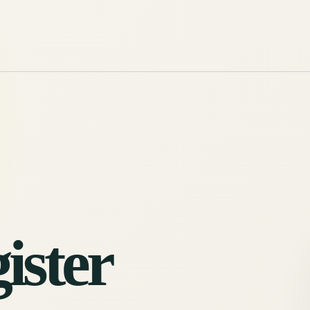
ister